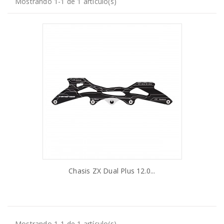
Mostrando 1-1 de 1 artículo(s)
Chasis ZX Dual Plus 12.0...
AÑADIR AL CARRITO
Mostrando 1-1 de 1 artículo(s)