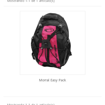
Mostrando 1-1 de 1 artículo(s)
Morral Easy Pack
AÑADIR AL CARRITO
Mostrando 1-1 de 1 artículo(s)