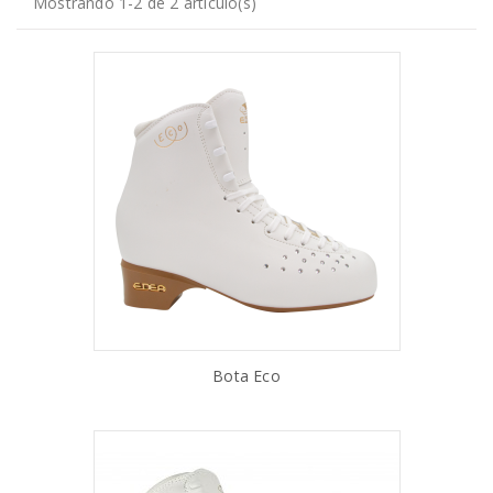
Mostrando 1-2 de 2 artículo(s)
Bota Eco
AÑADIR AL CARRITO