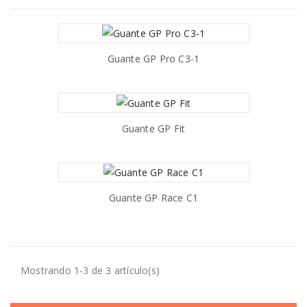
Guante GP Pro C3-1
AÑADIR AL CARRITO
Guante GP Fit
AÑADIR AL CARRITO
Guante GP Race C1
AÑADIR AL CARRITO
Mostrando 1-3 de 3 artículo(s)